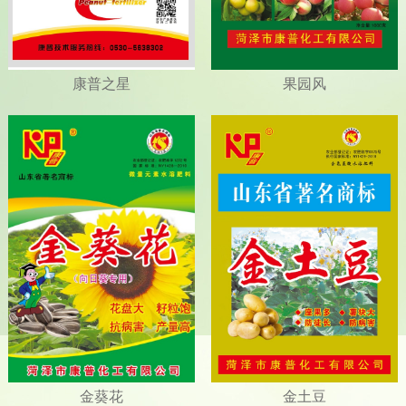
康普之星
果园风
金葵花
金土豆